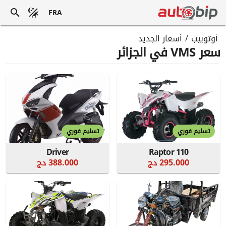
FRA
أوتوبيب
/
أسعار الجديد
سعر VMS في الجزائر
تسليم فوري
تسليم فوري
Driver
Raptor 110
295.000 دج
388.000 دج