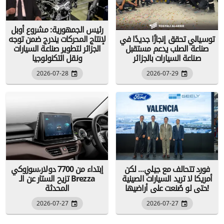
رئيس الجمهورية: مشروع أوبل
توسيالي تحقق إنجازًا جديدًا في
لإنتاج المحركات يندرج ضمن توجه
صناعة الصلب يدعم مستقبل
الجزائر لتطوير صناعة السيارات
صناعة السيارات بالجزائر
ونقل التكنولوجيا
2026-07-28
2026-07-29
فورد تتحالف مع جيلي... لكن
إبتداء من 7700 دولار،سوزوكي
أمريكا لا تريد السيارات الصينية
تزيح الستار عن الـ Brezza
حتى لو صُنعت على أراضيها!
المحدثة
2026-07-27
2026-07-27