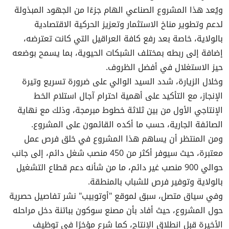
ويُعد هذا المشروع الصناعي الهام جزءًا من الجهود المبذولة
لدعم وتطوير مناخ الاستثمار وتعزيز الحركية الاقتصادية
بالولاية، خاصة بعد رفع كافة العراقيل التي كانت تعترضه،
إضافة إلى ربطه بمختلف الشبكات الحيوية، بما يسمح بوضعه
حيز الاستغلال في أفضل الظروف.
وخلال الزيارة، شدد السيد الوالي على ضرورة تسريع وتيرة
الإنجاز، مع التأكيد على أهمية احترام آجال استلام الخط
الإنتاجي الأول من بين ثلاثة خطوط مبرمجة، وذلك مع نهاية
الصائفة الجارية، حسب ما أكده القائمون على المشروع.
ومن المنتظر أن يساهم هذا المشروع في خلق فرص عمل
معتبرة، حيث سيوفر أكثر من 450 منصب شغل دائم، إلى جانب
حوالي 900 منصب غير دائم، ما من شأنه دعم قطاع التشغيل
بالولاية وتوفير فرص للشباب بالمنطقة.
وفي سياق متصل، سبق لموقع "أوتوبيب" نشر تفاصيل حصرية
حول المشروع، حيث أفاد بأن مصنع سوكون بباتنة دخل مراحله
الأخيرة قبل انطلاق الإنتاج، كما شرع مؤخرًا في توظيف