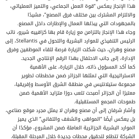
هذا الإنجاز يعكس “قوة العمل الجماعي، والتميز العملياتي،
والالتزام المشترك بين مختلف فرق المصنع”، مشيدًا
بالمجهودات التي يبذلها العمال والإطارات داخل المصنع.
وجاء هذا الإنجاز بالتزامن مع زيارة قام بها كزافييه شيرو، نائب
الرئيس التنفيذي للموارد البشرية والتحول في Stellantis، إلى
مصنع وهران، حيث شكلت الزيارة فرصة للقاء الموظفين وفرق
الإدارة، إلى جانب الاحتفال بهذا الرقم الإنتاجي الجديد.
كما أكد المسؤول ذاته، خلال الزيارة، على الأهمية
الاستراتيجية التي تمثلها الجزائر ضمن مخططات تطوير
مجموعة ستيلانتيس في منطقة الشرق الأوسط وإفريقيا،
معتبرًا أن الجزائر أصبحت تلعب دورًا متزايد الأهمية ضمن
طموحات المجمع المستقبلية.
وأشار شرفان إلى أن مصنع وهران لا يمثل مجرد موقع صناعي،
بل يعكس أيضًا “المواهب والشغف والتفاني” الذي يميز
الموارد البشرية الجزائرية العاملة ضمن المشروع، مؤكدًا أن
الشركة تتطلع لتحقيق محطات جديدة خلال المرحلة المقبلة.