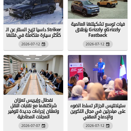
فيات توسع تشكيلتها العالمية
بإطلاق Grizzly وGrizzly
داسيا تزيح الستار عن الـ Striker
Fastback
كأكثر سيارة متكاملة في فئتها
2026-07-12
2026-07-12
نفطال وإيريس تعززان
ستيلانتيس الجزائر تسلط الضوء
شراكتهما مع نقابات النقل
على مبادرتين في مجال التكوين
وتعلنان إجراءات جديدة لتوفير
والإدماج المهني
العجلات المطاطية
2026-07-07
2026-07-12