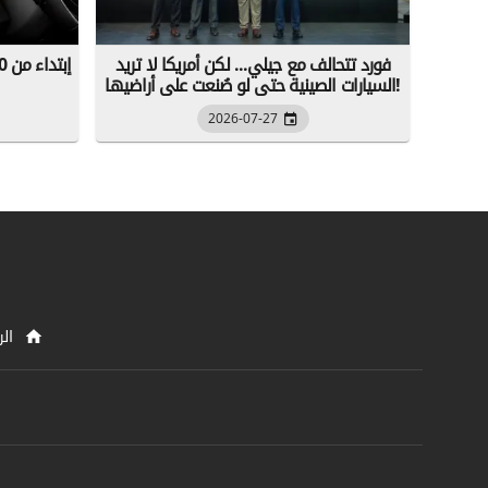
فورد تتحالف مع جيلي... لكن أمريكا لا تريد
السيارات الصينية حتى لو صُنعت على أراضيها!
2026-07-27
الر