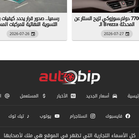
إبتداء من 7700 دولار،سوزوكي تزيح الستار عن
رسميا.. صدور قرار يحدد كيفيات
الـ Brezza المحدثة
التسوية النهائية للمركبات الم
2026-07-26
2026-07-27
ئيسية
أسعار الجديد
الأخبار
المستعمل
ا
♪
فايسبوك
انستاجرام
يوتوب
تيك توك
كل الأسماء التجارية التي تظهر في الموقع هي ملك لأصحابها