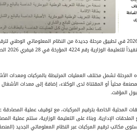
تشرع السلطات المحلية ابتداءً من اليوم الأحد 05 أفريل 2026 في تطبيق مرحلة جديدة من النظام المعلوماتي الوطني لت
المركبات، وذلك في إطار استكمال تعميم ه
ذه المرحلة تشمل مختلف العمليات المرتبطة بالمركبات ومعدات الأ
مصنعة محلياً أو المقتناة لدى الوكلاء، إضافة إلى معدات الأشغال
بول المؤقت.
يقات المحلية الخاصة بترقيم المركبات، مع توقيف عملية المصادقة 
لحقات الإدارية. وبناءً على التعليمة الوزارية، ستتم عملية المصا
توى مكاتب ترقيم المركبات عبر النظام المعلوماتي الجديد (المنصة