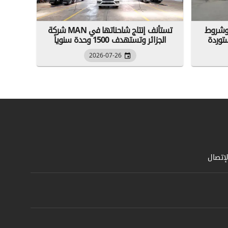
 وشروط
شركة MAN تستأنف إنتاج شاحناتها في
ستوردة
الجزائر وتستهدف 1500 وحدة سنوياً
2026-07-26
لإتصال