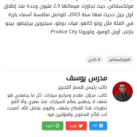
فولكسفاغن، حيث تجاوزت مبيعاتها 2.9 مليون وحدة منذ إطلاق
أول جيل حديث منها سنة 2003، لتواصل منافسة أسماء بارزة
في الفئة مثل رونو كانغو، فيات دوبلو، سيتروين بيرلينغو، بيجو
بارتنر، أوبل كومبو، وتويوتا ProAce City.
#فولكسفاغن
# كادي
مدرس يوسف
نائب رئيس قسم التحرير
كاتب، مدوّن، مقدم ومراجع سيارات. كل ما يدفعني هو
شغف لا ينطفئ بعالم السيارات. منذ صغري وأنا أتابع
تطورات هذا القطاع بشغف، واليوم، بفضل الله، أصبحت
أحد صُنّاع المحتوى والمؤثرين فيه
FB
تويتر
البريد