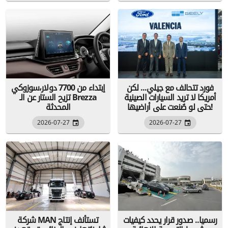
فورد تتحالف مع جيلي... لكن
إبتداء من 7700 دولار،سوزوكي
أمريكا لا تريد السيارات الصينية
تزيح الستار عن الـ Brezza
حتى لو صُنعت على أراضيها!
المحدثة
2026-07-27
2026-07-27
رسميا.. صدور قرار يحدد كيفيات
شركة MAN تستأنف إنتاج