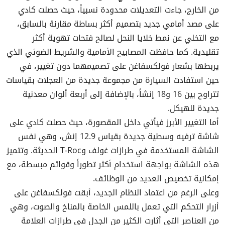
من الخارج، جاءت التعديلات محدودة نسبياً، حيث حصلت كادي
على مصد أمامي جديد بتصميم أكثر بساطة مقارنة بالسابق،
مع التخلي عن نمط خلايا النحل لصالح فتحات تهوية أكثر
تقليدية. كما حافظت المصابيح الأمامية والشريط الضوئي الذي
يربطها بشعار فولكسفاغن على تصميمهما دون تغيير، في
حين استفادت السيارة من مجموعة جديدة من العجلات بقياسات
تتراوح بين 16 و18 إنشاً، بالإضافة إلى أربعة ألوان معدنية
جديدة للهيكل.
أما التغيير الأبرز فيأتي داخل المقصورة، حيث حصلت كادي على
شاشة ترفيه وسطية جديدة بقياس 12.9 إنش، وهي نفس
الشاشة المستخدمة في طرازات غولف وT-Roc الحديثة. وتتميز
هذه الشاشة بواجهة استخدام أكثر تطوراً وقوائم مبسطة، مع
إمكانية تخصيص العديد من الوظائف.
وعلى الرغم من اعتماد النظام الجديد، أبقت فولكسفاغن على
أزرار التحكم التي تعمل باللمس الخاصة بالمناخ والصوت، وهي
من العناصر التي أثارت الكثير من الجدل في طرازات العلامة