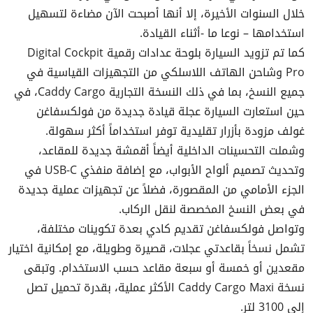
خلال السنوات الأخيرة، إلا أنها أصبحت الآن مضاءة لتسهيل
استخدامها – نوعا ما -أثناء القيادة.
كما تم تزويد السيارة بلوحة عدادات رقمية Digital Cockpit
Pro وشاحن الهاتف اللاسلكي من التجهيزات القياسية في
جميع النسخ، بما في ذلك النسخة التجارية Caddy Cargo، في
حين استعارت السيارة عجلة قيادة جديدة من فولكسفاغن
غولف مزودة بأزرار تقليدية توفر استخداماً أكثر سهولة.
وشملت التحسينات الداخلية أيضاً أقمشة جديدة للمقاعد،
وتحديث تصميم ألواح الأبواب، مع إضافة منفذي USB-C في
الجزء الأمامي من المقصورة، فضلاً عن تجهيزات عملية جديدة
في بعض النسخ المخصصة لنقل الركاب.
وتواصل فولكسفاغن تقديم كادي بعدة تكوينات مختلفة،
تشمل نسخاً بقاعدتي عجلات، قصيرة وطويلة، مع إمكانية اختيار
مقعدين أو خمسة أو سبعة مقاعد حسب الاستخدام. وتبقى
نسخة Caddy Cargo Maxi الأكثر عملية، بقدرة تحميل تصل
إلى 3100 لتر.