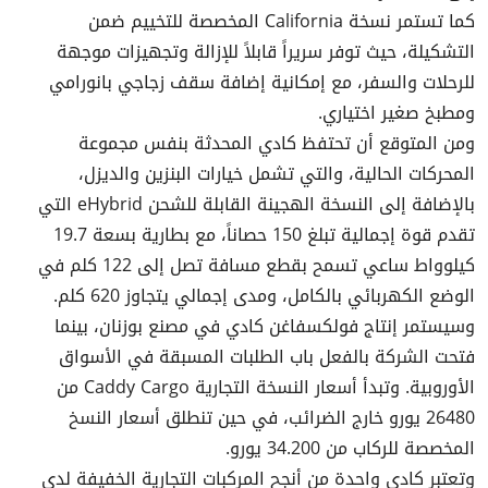
كما تستمر نسخة California المخصصة للتخييم ضمن
التشكيلة، حيث توفر سريراً قابلاً للإزالة وتجهيزات موجهة
للرحلات والسفر، مع إمكانية إضافة سقف زجاجي بانورامي
ومطبخ صغير اختياري.
ومن المتوقع أن تحتفظ كادي المحدثة بنفس مجموعة
المحركات الحالية، والتي تشمل خيارات البنزين والديزل،
بالإضافة إلى النسخة الهجينة القابلة للشحن eHybrid التي
تقدم قوة إجمالية تبلغ 150 حصاناً، مع بطارية بسعة 19.7
كيلوواط ساعي تسمح بقطع مسافة تصل إلى 122 كلم في
الوضع الكهربائي بالكامل، ومدى إجمالي يتجاوز 620 كلم.
وسيستمر إنتاج فولكسفاغن كادي في مصنع بوزنان، بينما
فتحت الشركة بالفعل باب الطلبات المسبقة في الأسواق
الأوروبية. وتبدأ أسعار النسخة التجارية Caddy Cargo من
26480 يورو خارج الضرائب، في حين تنطلق أسعار النسخ
المخصصة للركاب من 34.200 يورو.
وتعتبر كادي واحدة من أنجح المركبات التجارية الخفيفة لدى