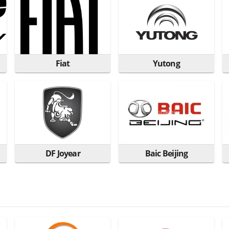
Fiat
Yutong
DF Joyear
Baic Beijing