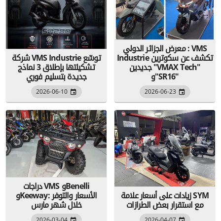
معرض الجزائر الدولي : VMS
Industrie تكشف عن سكوترين
شركة VMS Industrie توسّع
جديدين "VMAX Tech"
تشكيلتها بإطلاق 3 نماذج
و"SR16"
جديدة بتسليم فوري
2026-06-10
2026-06-23
دراجات VMS وBenelli
زيادات على أسعار علامة SYM
وKeeway: الأسعار والتوفر
مع استقرار بعض الطرازات
خلال شهر مارس
2026-03-04
2026-04-07