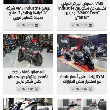
معرض الجزائر الدولي : VMS
Industrie تكشف عن سكوترين
شركة VMS Industrie توسّع
جديدين "VMAX Tech"
تشكيلتها بإطلاق 3 نماذج
و"SR16"
جديدة بتسليم فوري
2026-06-10
2026-06-23
دراجات VMS وBenelli
زيادات على أسعار علامة SYM
وKeeway: الأسعار والتوفر
مع استقرار بعض الطرازات
خلال شهر مارس
2026-03-04
2026-04-07