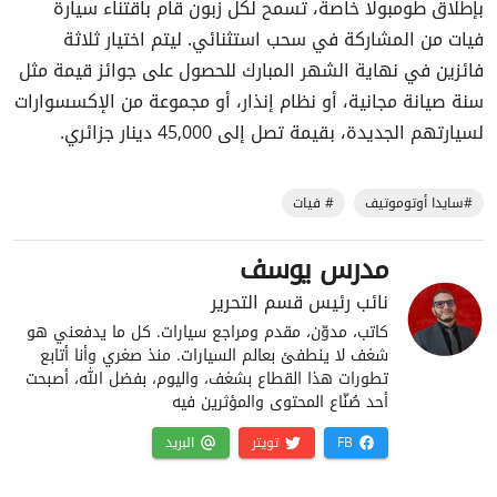
بإطلاق طومبولا خاصة، تسمح لكل زبون قام باقتناء سيارة
فيات من المشاركة في سحب استثنائي. ليتم اختيار ثلاثة
فائزين في نهاية الشهر المبارك للحصول على جوائز قيمة مثل
سنة صيانة مجانية، أو نظام إنذار، أو مجموعة من الإكسسوارات
لسيارتهم الجديدة، بقيمة تصل إلى 45,000 دينار جزائري.
#سايدا أوتوموتيف
# فيات
مدرس يوسف
نائب رئيس قسم التحرير
كاتب، مدوّن، مقدم ومراجع سيارات. كل ما يدفعني هو
شغف لا ينطفئ بعالم السيارات. منذ صغري وأنا أتابع
تطورات هذا القطاع بشغف، واليوم، بفضل الله، أصبحت
أحد صُنّاع المحتوى والمؤثرين فيه
FB
تويتر
البريد