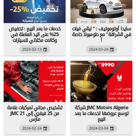
سايدا أوتوموتيف : " ليالي فيات
خدمات ما بعد البيع : تخفيض
في الشراقة" مع طومبولا خاصة
25% على اليد العاملة في
!
وكالات مكلاتي للسيارات
2024-03-13
2024-03-24
شركة JMC Motors Algerie
تشخيص مجاني لمركبات علامة
توسع عروضها لخدمات ما بعد
JMC من 25 فيفري إلى 21
البيع
مارس
2024-02-24
2024-03-04