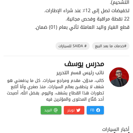
التشحيم).
تخفيضات تصل إلى 12٪ عند شراء الإطارات.
22 نقطة مراقبة وفحص مجانية.
قطع الغيار واليد العاملة تأتي بعام (01) ضمان.
#خدمات ما بعد البيع
# SAIDA للسيارات
مدرس يوسف
نائب رئيس قسم التحرير
كاتب، مدوّن، مقدم ومراجع سيارات. كل ما يدفعني هو
شغف لا ينطفئ بعالم السيارات. منذ صغري وأنا أتابع
تطورات هذا القطاع بشغف، واليوم، بفضل الله، أصبحت
أحد صُنّاع المحتوى والمؤثرين فيه
FB
تويتر
البريد
أخبار السيارات