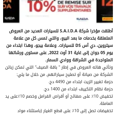
أطلقت مؤخرا شركة S.A.I.D.A للسيارات العديد من العروض
المتعلقة بخدمات ما بعد البيع، والتي تمس كل من علامة
سيتروين، دي أس DS للسيارات. وعلامة بيجو، وهذا ابتداء من
يوم 05 جوان إلى غاية 31 أوت 2022, على مستوى ورشاتها
المتواجدة في الشراقة ووادي السمار.
وتأتي هاته العروض في إطار " باقة الصيف" التي تمكن زبائن
الشركة من صيانة أو تصليح سياراتهم, من خلال ما يلي:
حزمة تغيير الزيت ابتداء من 4490 دج.
حزمة نظام التكييف ابتداء من 1400 دج.
تخفيض 10٪ على صفائح أو أقراص الفرامل وخصم 10٪على يد
العاملة.
تخفيضات تصل إلى 10٪ على قطع الغيار (باستثناء مواد