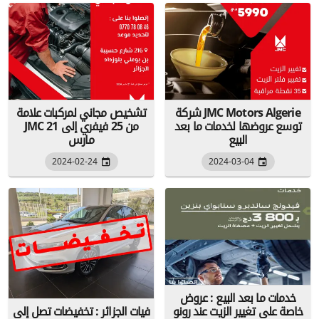
شركة JMC Motors Algerie
تشخيص مجاني لمركبات علامة
توسع عروضها لخدمات ما بعد
JMC من 25 فيفري إلى 21
البيع
مارس
2024-02-24
2024-03-04
خدمات ما بعد البيع : عروض
خاصة على تغيير الزيت عند رونو
فيات الجزائر : تخفيضات تصل إلى