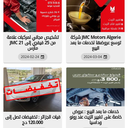
شركة JMC Motors Algerie
تشخيص مجاني لمركبات علامة
توسع عروضها لخدمات ما بعد
JMC من 25 فيفري إلى 21
البيع
مارس
2024-02-24
2024-03-04
خدمات ما بعد البيع : عروض
خاصة على تغيير الزيت عند رونو
فيات الجزائر : تخفيضات تصل إلى
وداسيا
120.000 دج