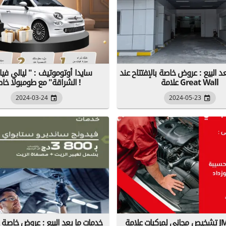
د البيع : عروض خاصة بالإفتتاح عند
سايدا أوتوموتيف : " ليالي في
علامة Great Wall
الشراقة" مع طومبولا خاصة !
2024-03-24
2024-05-23
تشخيص مجاني لمركبات علامة JMC من 25
خدمات ما بعد البيع : عروض خاصة 