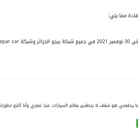
فادة مما يلي:
في الأخير، تجدر الإشارة إلى أن هاته العروض متوفرة حتى 30 نوفمبر 021
ا يدفعني هو شغف لا ينطفئ بعالم السيارات. منذ صغري وأنا أتابع تطورات 