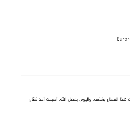
2 في جميع شبكة بيجو الجزائر وشبكة Eurorepar car
هذا القطاع بشغف، واليوم، بفضل الله، أصبحت أحد صُنّاع