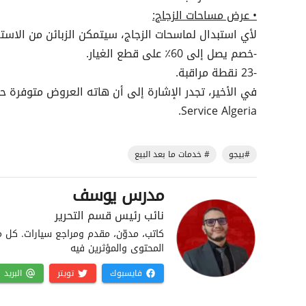
• عرض مساحات الزجاج:
لأي استبدال لماسحات الزجاج، سيتمكن الزبائن من الاست
-خصم يصل إلى 60٪ على قطع الغيار.
-23 نقطة مراقبة.
Service Algeria.
#بيجو
# خدمات ما بعد البيع
مدرس يوسف
نائب رئيس قسم التحرير
كاتب، مدوّن، مقدم ومراجع سيارات. كل م
المحتوى والمؤثرين فيه
فايسبوك
تويتر
البريد