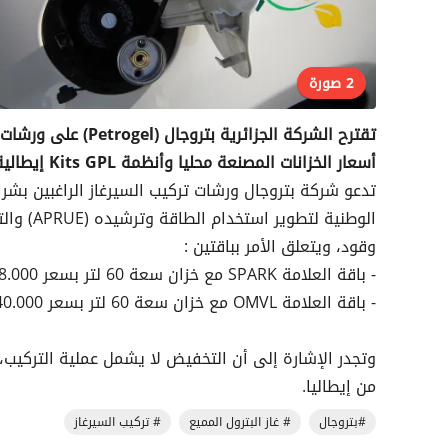
2 صورة
تقترح الشركة الجزائ
أسعار الخزانات المصنعة محليا وأنظمة Kits GPL إيطالية الصنع.
الوطنية 
وقود، ويتعلق الأمر بباقتين :
- باقة العلامة SPARK مع خزان سعة 60 لتر بسعر 38.000 دينار جزائري
- باقة العلامة OMVL مع خزان سعة 60 لتر بسعر 40.000 دينار جزائري
من إيطاليا.
#بتروجال
# غاز البترول المميع
# تركيب السيرغاز