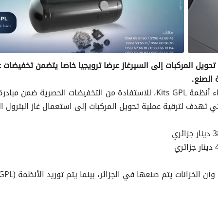
رية بتروجال (Petrogel) على ورشات تحويل المركبات إلى السيرغاز عرضا ترويجيا خاصا يتضمن تخفيضا
تدعو شركة بتروجال ورشات تركيب السيرغاز الراغبين بشراء أنظمة Kits GPL، للاستفادة من التخفيضات الحصرية ض
لتطوير استخدام الطاقة وترشيده (APRUE) والتي تهدف لترقية عملية تحويل المركبات إلى استعمال غاز البترو