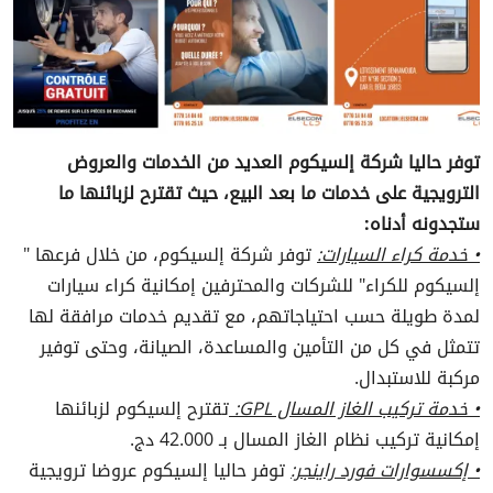
توفر حاليا شركة إلسيكوم العديد من الخدمات والعروض
الترويجية على خدمات ما بعد البيع، حيث تقترح لزبائنها ما
ستجدونه أدناه:
• خدمة كراء السيارات:
توفر شركة إلسيكوم، من خلال فرعها "
إلسيكوم للكراء" للشركات والمحترفين إمكانية كراء سيارات
لمدة طويلة حسب احتياجاتهم، مع تقديم خدمات مرافقة لها
تتمثل في كل من التأمين والمساعدة، الصيانة، وحتى توفير
مركبة للاستبدال.
• خدمة تركيب الغاز المسال GPL:
تقترح إلسيكوم لزبائنها
إمكانية تركيب نظام الغاز المسال بـ 42.000 دج.
• إكسسوارات فورد راينجر:
توفر حاليا إلسيكوم عروضا ترويجية