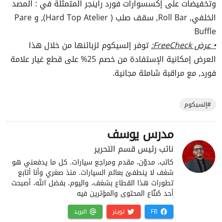
وتخفيضات على إكسسوارات فورد راينجر المتمثلة في : المصد
الخلفي, Roll Bar, سقف صلب ( Hard Top Atelier), و Pare
Buffle
• عرض FreeCheck:
توفر إلسيكوم لزبائنها من خلال هذا
العرض إمكانية الإستفادة من خصم 25% على قطع غيار علامة
فورد, مع مراقبة شاملة مجانية.
#إلسيكوم
مدرس يوسف
نائب رئيس قسم التحرير
كاتب، مدوّن، مقدم ومراجع سيارات. كل ما يدفعني هو
شغف لا ينطفئ بعالم السيارات. منذ صغري وأنا أتابع
تطورات هذا القطاع بشغف، واليوم، بفضل الله، أصبحت
أحد صُنّاع المحتوى والمؤثرين فيه
FB
تويتر
البريد