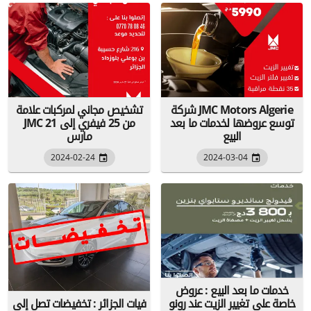
شركة JMC Motors Algerie
تشخيص مجاني لمركبات علامة
توسع عروضها لخدمات ما بعد
JMC من 25 فيفري إلى 21
البيع
مارس
2024-02-24
2024-03-04
خدمات ما بعد البيع : عروض
خاصة على تغيير الزيت عند رونو
فيات الجزائر : تخفيضات تصل إلى