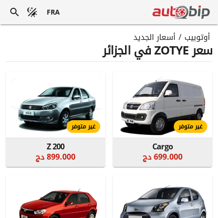
FRA
أوتوبيب
/
أسعار الجديد
سعر ZOTYE في الجزائر
غير متوفر
غير متوفر
Z 200
Cargo
699.000 دج
899.000 دج