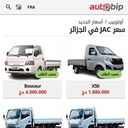
FRA
أوتوبيب
/
أسعار الجديد
سعر JAC في الجزائر
حسب الطلب
حسب الطلب
Bosseur
X50
1.880.000 دج
4.000.000 دج