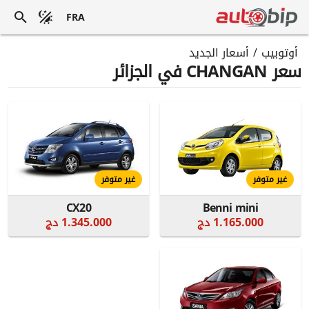
FRA
أوتوبيب
/
أسعار الجديد
سعر CHANGAN في الجزائر
غير متوفر
غير متوفر
CX20
Benni mini
1.165.000 دج
1.345.000 دج