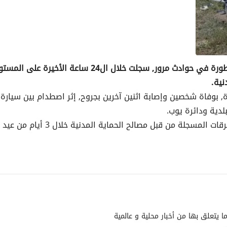
توفي 9 أشخاص وأصيب 270 آخرون بجروح متفاوتة الخطورة في حوادث مرور, سجلت خلال ال24 ساعة الأخيرة على
نية.
 بوفاة شخصين وإصابة اثنين آخرين بجروح, إثر اصطدام بين سيارة 
وفي سياق ذي صلة, بلغت الحصيلة النهائية لحوادث الطرقات المسجلة من قبل مصالح الحم
يتعلق بها من أخبار محلية و عالمية