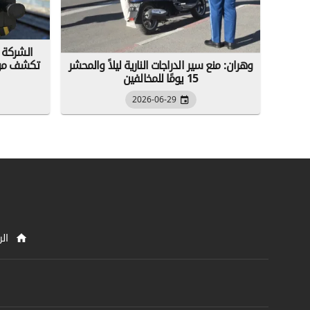
الشركة ا
وهران: منع سير الدراجات النارية ليلاً والمحشر
تكشف مواع
15 يومًا للمخالفين
2026-06-29
الر