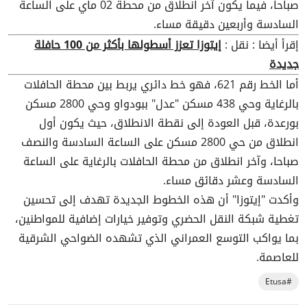
صباحا، فيما يكون آخر انطلاق من محطة 02 ماي على الساعة
السادسة وأربعين دقيقة مساء.
إقرأ أيضا : نقل :
إيتوزا تعزز أسطولها بأكثر من 100 حافلة
جديدة
أما الخط رقم 621، فهو خط دائري يربط بين محطة الحافلات
بالرغاية وحي 438 مسكن "عدل" ببودواو وحي 2800 مسكن
بورعدة، قبل العودة إلى نقطة الانطلاق، حيث يكون أول
انطلاق من حي 2800 مسكن على الساعة السادسة والنصف
صباحا، وآخر انطلاق من محطة الحافلات بالرغاية على الساعة
السادسة وعشر دقائق مساء.
وأكدت "إيتوزا" أن هذه الخطوط الجديدة تهدف إلى تحسين
تغطية شبكة النقل الحضري وتوفير خيارات إضافية للمواطنين،
بما يواكب التوسع العمراني الذي تشهده الضواحي الشرقية
للعاصمة.
#Etusa