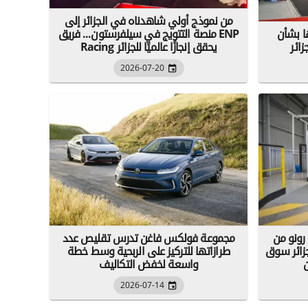
من نموذج أولي شاهدناه في الجزائر إلى
ها بشأن
منصة التتويج في سيلفرستون... فريق ENP
زائر
Racing يحقق إنجازًا عالميًا للجزائر
2026-07-20
رونو من
مجموعة فولكس فاغن تدرس تقليص عدد
جزائر سوق
طرازاتها للتركيز على الربحية وسط خطة
واسعة لخفض التكاليف
2026-07-14