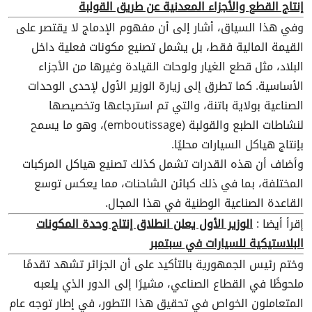
إنتاج القطع والأجزاء المعدنية عن طريق القولبة
وفي هذا السياق، أشار إلى أن مفهوم الإدماج لا يقتصر على
القيمة المالية فقط، بل يشمل تصنيع مكونات فعلية داخل
البلاد، مثل قطع الغيار ولوحات القيادة وغيرها من الأجزاء
الأساسية. كما تطرق إلى زيارة الوزير الأول لإحدى الوحدات
الصناعية بولاية باتنة، والتي تم استرجاعها وتخصيصها
لنشاطات الطبع والقولبة (emboutissage)، وهو ما يسمح
بإنتاج هياكل السيارات محليًا.
وأضاف أن هذه القدرات تشمل كذلك تصنيع هياكل المركبات
المختلفة، بما في ذلك كبائن الشاحنات، مما يعكس توسع
القاعدة الصناعية الوطنية في هذا المجال.
إقرأ أيضا :
الوزير الأول يعلن انطلاق إنتاج وحدة المكونات
البلاستيكية للسيارات في سبتمبر
وختم رئيس الجمهورية بالتأكيد على أن الجزائر تشهد تقدمًا
ملحوظًا في القطاع الصناعي، مشيرًا إلى الدور الذي يلعبه
المتعاملون الخواص في تحقيق هذا التطور، في إطار توجه عام