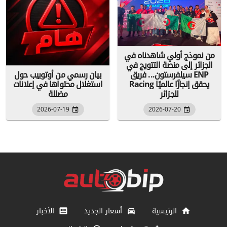
من نموذج أولي شاهدناه في
الجزائر إلى منصة التتويج في
سيلفرستون... فريق ENP
بيان رسمي من أوتوبيب حول
Racing يحقق إنجازًا عالميًا
استغلال محتواها في إعلانات
للجزائر
مضللة
2026-07-19
2026-07-20
الرئيسية
أسعار الجديد
الأخبار