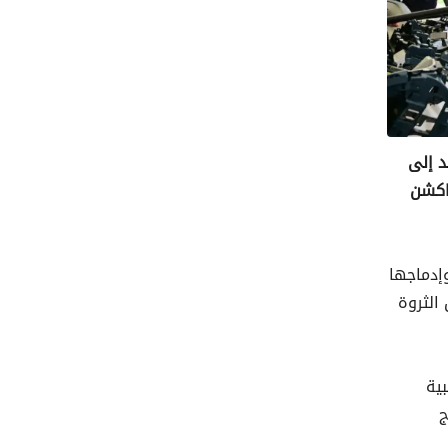
د إلى
اكشن
وإدماجها
الثروة
ية
ج