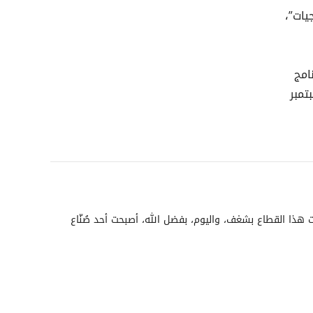
يات”،
امج
تمبر
هذا القطاع بشغف، واليوم، بفضل الله، أصبحت أحد صُنّاع