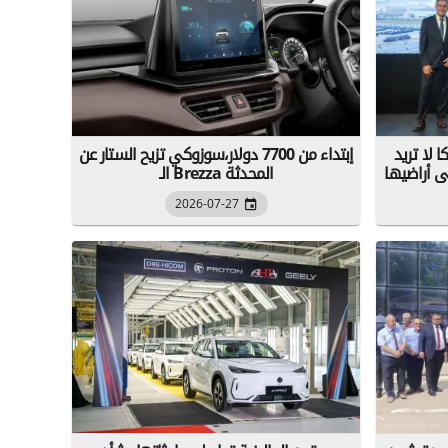
 لا تريد
إبتداء من 7700 دولار،سوزوكي تزيح الستار عن
الـ Brezza المحدثة
2026-07-27