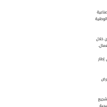
ناعية
لوطنية
ن خلال
مال.
إطار
عرض
تشجيع
يجية