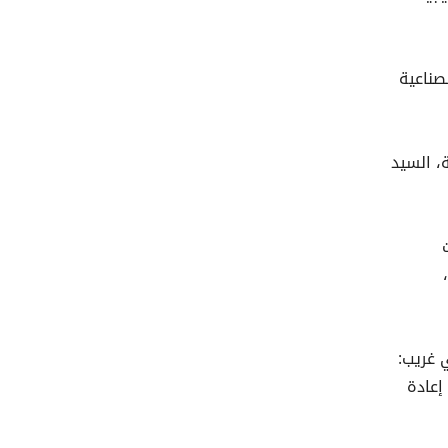
صناعية
، السيد
 غريب:
إعادة