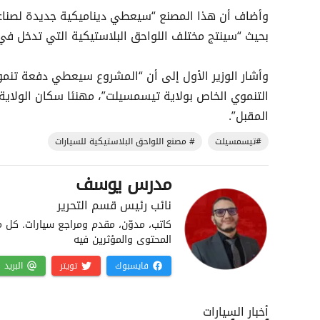
وأضاف أن هذا المصنع “سيعطي ديناميكية جديدة لصناعة ا
بحيث “سينتج مختلف اللواحق البلاستيكية التي تدخل في 
وأشار الوزير الأول إلى أن “المشروع سيعطي دفعة تنمو
التنموي الخاص بولاية تيسمسيلت”، مهنئا سكان الولاية 
المقبل”.
#تيسمسيلت
# مصنع اللواحق البلاستيكية للسيارات
مدرس يوسف
نائب رئيس قسم التحرير
كاتب، مدوّن، مقدم ومراجع سيارات. كل م
المحتوى والمؤثرين فيه
فايسبوك
تويتر
البريد
أخبار السيارات