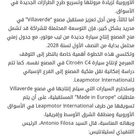
الأوروبية لزيادة مرونتها وتسريع طرح الطرازات الجديدة في
الأسواق.
أما ثالثاً، ومن أجل تعزيز مستقبل مصنع “Villaverde” في
مدريد بشكل كبير، فإن التوسعة المحتملة للشراكة قد تشمل
منح المصنع إنتاج سيارة جديدة من ليب موتور، مع جدول زمني
محتمل بداية من النصف الأول لسنة 2028.
وتكتسي هذه الخطوة أهمية خاصة بالنظر إلى التوقف
المبرمج لإنتاج سيارة Citroën C4 في المصنع نفسه. كما تتم
دراسة إمكانية نقل ملكية المصنع إلى الفرع الإسباني
لـLeapmotor International.
وستحترم السيارات التي سيتم إنتاجها في مصنع Villaverde
متطلبات “Made in Europe” المستقبلية، على أن يتم
تسويقها من طرف Leapmotor International في الأسواق
الأوروبية ومنطقة الشرق الأوسط وإفريقيا.
وبهاته المناسبة، قال السيد Antonio Filosa، الرئيس
التنفيذي لستيلانتيس: