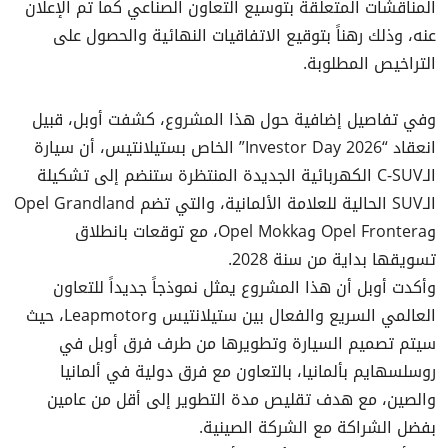
المناقشات المتعلقة بتوسيع التعاون الصناعي كما تم الإعلان
عنه، وذلك رهناً بتوقيع الاتفاقيات النهائية والحصول على
التراخيص المطلوبة.
وفي تفاصيل إضافية حول هذا المشروع، كشفت أوبل، قبيل
انعقاد “Investor Day 2026” الخاص بستيلانتيس، أن سيارة
الـC-SUV الكهربائية الجديدة المنتظرة ستنضم إلى تشكيلة
الـSUV الحالية للعلامة الألمانية، والتي تضم Opel Grandland
وOpel Frontera وOpel Mokka، مع توقعات بانطلاق
تسويقها بداية من سنة 2028.
وأكدت أوبل أن هذا المشروع يمثل نموذجاً جديداً للتعاون
العالمي السريع والفعال بين ستيلانتيس وLeapmotor، حيث
سيتم تصميم السيارة وتطويرها من طرف فرق أوبل في
روسلسهايم بألمانيا، بالتعاون مع فرق دولية في ألمانيا
والصين، مع هدف تقليص مدة التطوير إلى أقل من عامين
بفضل الشراكة مع الشركة الصينية.