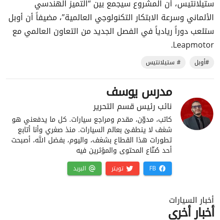
ستيلانتيس، أن المشروع سيجمع بين “التميز الهندسي
الألماني وسرعة الابتكار التكنولوجي العالمية”، مضيفاً أن أوبل
ستلعب دوراً ريادياً في الفصل الجديد من التعاون العالمي مع
Leapmotor.
#أوبل
# ستيلانتيس
مدرس يوسف
نائب رئيس قسم التحرير
كاتب، مدوّن، مقدم ومراجع سيارات. كل ما يدفعني هو
شغف لا ينطفئ بعالم السيارات. منذ صغري وأنا أتابع
تطورات هذا القطاع بشغف، واليوم، بفضل الله، أصبحت
أحد صُنّاع المحتوى والمؤثرين فيه
FB
تويتر
البريد
أخبار السيارات
أخبار أخرى