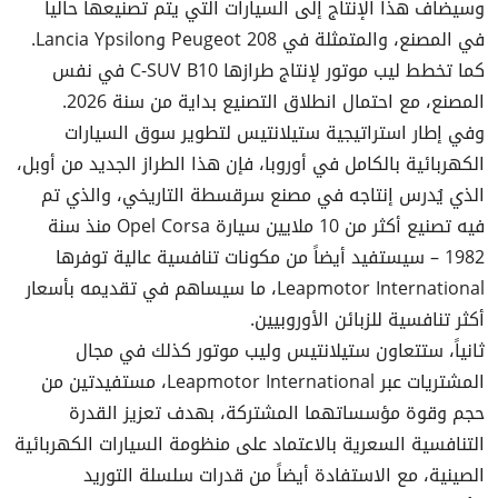
وسيضاف هذا الإنتاج إلى السيارات التي يتم تصنيعها حالياً
في المصنع، والمتمثلة في Peugeot 208 وLancia Ypsilon.
كما تخطط ليب موتور لإنتاج طرازها C-SUV B10 في نفس
المصنع، مع احتمال انطلاق التصنيع بداية من سنة 2026.
وفي إطار استراتيجية ستيلانتيس لتطوير سوق السيارات
الكهربائية بالكامل في أوروبا، فإن هذا الطراز الجديد من أوبل،
الذي يُدرس إنتاجه في مصنع سرقسطة التاريخي، والذي تم
فيه تصنيع أكثر من 10 ملايين سيارة Opel Corsa منذ سنة
1982 – سيستفيد أيضاً من مكونات تنافسية عالية توفرها
Leapmotor International، ما سيساهم في تقديمه بأسعار
أكثر تنافسية للزبائن الأوروبيين.
ثانياً، ستتعاون ستيلانتيس وليب موتور كذلك في مجال
المشتريات عبر Leapmotor International، مستفيدتين من
حجم وقوة مؤسساتهما المشتركة، بهدف تعزيز القدرة
التنافسية السعرية بالاعتماد على منظومة السيارات الكهربائية
الصينية، مع الاستفادة أيضاً من قدرات سلسلة التوريد