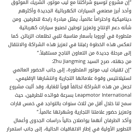
“إن مشروع توسيع شراكتنا مع ليب موتور، الشريك الموثوق
وأحد أبرز مصنعي السيارات الكهربائية الجديدة وأكثرهم
ديناميكية واحتراماً عالمياً، يمثل مبادرة رابحة للطرفين. ومن
شأنه دعم الإنتاج وتعزيز توطين تصنيع سيارات كهربائية
متطورة في أوروبا بأسعار مناسبة تلبي تطلعات الزبائن. كما
تعكس هذه الخطوة رغبتنا في تعزيز هذه الشراكة والانتقال
إلى مرحلة جديدة من التعاون الناجح مستقبلاً.”
من جهته، صرح السيد Zhu Jiangming:
“إن تقنيات ليب موتور المتطورة، إلى جانب الحضور العالمي
لستيلانتيس وقوة علاماتها التجارية وانتشارها الإقليمي،
تجعل من هذه الشراكة تحالفاً قوياً للغاية. وقد أثبت مشروع
Leapmotor International بسرعة فوائده للطرفين، حيث
سمح لنا خلال أقل من ثلاث سنوات بالتواجد في خمس قارات
وتعزيز حضور علامتنا التجارية وشهرتها عالمياً.”
وأكد الطرفان أنهما يواصلان حالياً دراسات الجدوى وأعمال
التطوير الأولية في إطار الاتفاقيات الحالية، إلى جانب استمرار