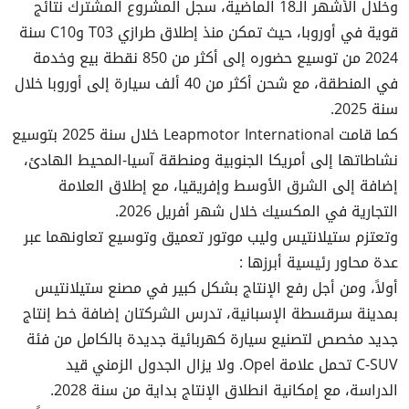
وخلال الأشهر الـ18 الماضية، سجل المشروع المشترك نتائج
قوية في أوروبا، حيث تمكن منذ إطلاق طرازي T03 وC10 سنة
2024 من توسيع حضوره إلى أكثر من 850 نقطة بيع وخدمة
في المنطقة، مع شحن أكثر من 40 ألف سيارة إلى أوروبا خلال
سنة 2025.
كما قامت Leapmotor International خلال سنة 2025 بتوسيع
نشاطاتها إلى أمريكا الجنوبية ومنطقة آسيا-المحيط الهادئ،
إضافة إلى الشرق الأوسط وإفريقيا، مع إطلاق العلامة
التجارية في المكسيك خلال شهر أفريل 2026.
وتعتزم ستيلانتيس وليب موتور تعميق وتوسيع تعاونهما عبر
عدة محاور رئيسية أبرزها :
أولاً، ومن أجل رفع الإنتاج بشكل كبير في مصنع ستيلانتيس
بمدينة سرقسطة الإسبانية، تدرس الشركتان إضافة خط إنتاج
جديد مخصص لتصنيع سيارة كهربائية جديدة بالكامل من فئة
C-SUV تحمل علامة Opel. ولا يزال الجدول الزمني قيد
الدراسة، مع إمكانية انطلاق الإنتاج بداية من سنة 2028.